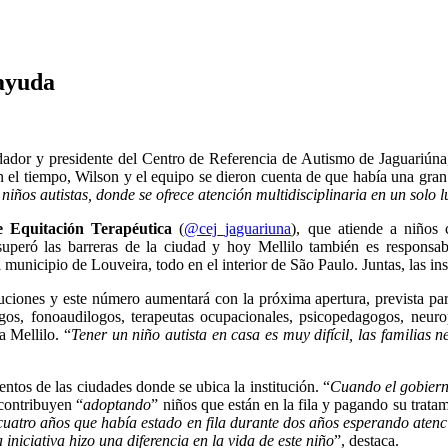
 ayuda
fundador y presidente del Centro de Referencia de Autismo de Jaguariú
n el tiempo, Wilson y el equipo se dieron cuenta de que había una gran
niños autistas, donde se ofrece atención multidisciplinaria en un solo 
 Equitación Terapéutica
(
@cej_jaguariuna
), que atiende a niños 
ón superó las barreras de la ciudad y hoy Mellilo también es respon
municipio de Louveira, todo en el interior de São Paulo. Juntas, las in
ituciones y este número aumentará con la próxima apertura, prevista par
s, fonoaudilogos, terapeutas ocupacionales, psicopedagogos, neuroped
a Mellilo. “
Tener un niño autista en casa es muy difícil, las familias 
entos de las ciudades donde se ubica la institución. “
Cuando el gobiern
 contribuyen “
adoptando
” niños que están en la fila y pagando su trata
atro años que había estado en fila durante dos años esperando aten
niciativa hizo una diferencia en la vida de este niño
”, destaca.