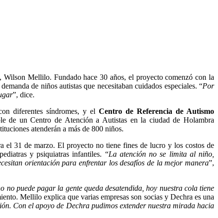
na, Wilson Mellilo. Fundado hace 30 años, el proyecto comenzó con la
 demanda de niños autistas que necesitaban cuidados especiales. “
Por
lugar
”, dice.
con diferentes síndromes, y el
Centro de Referencia de Autismo
sable de un Centro de Atención a Autistas en la ciudad de Holambra
stituciones atenderán a más de 800 niños.
a el 31 de marzo. El proyecto no tiene fines de lucro y los costos de
iatras y psiquiatras infantiles. “
La atención no se limita al niño,
necesitan orientación para enfrentar los desafíos de la mejor manera
”,
o no puede pagar la gente queda desatendida, hoy nuestra cola tiene
miento. Mellilo explica que varias empresas son socias y Dechra es una
ción. Con el apoyo de Dechra pudimos extender nuestra mirada hacia