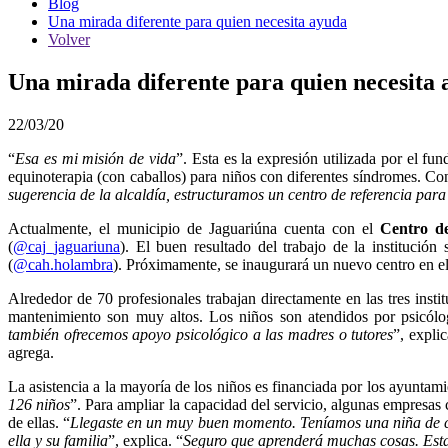
Blog
Una mirada diferente para quien necesita ayuda
Volver
Una mirada diferente para quien necesita
22/03/20
“
Esa es mi misión de vida
”. Esta es la expresión utilizada por el 
equinoterapia (con caballos) para niños con diferentes síndromes. Co
sugerencia de la alcaldía, estructuramos un centro de referencia para 
Actualmente, el municipio de Jaguariúna cuenta con el
Centro de
(
@caj_jaguariuna
). El buen resultado del trabajo de la instituci
(
@cah.holambra
). Próximamente, se inaugurará un nuevo centro en el 
Alrededor de 70 profesionales trabajan directamente en las tres inst
mantenimiento son muy altos. Los niños son atendidos por psicólogo
también ofrecemos apoyo psicológico a las madres o tutores
”, explic
agrega.
La asistencia a la mayoría de los niños es financiada por los ayuntami
126 niños
”. Para ampliar la capacidad del servicio, algunas empresas
de ellas. “
Llegaste en un muy buen momento. Teníamos una niña de cu
ella y su familia
”, explica. “
Seguro que aprenderá muchas cosas. Esta i