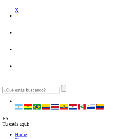
X
ES
Tu estás aquí:
Home